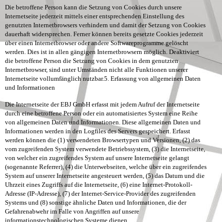
Die betroffene Person kann die Setzung von Cookies durch unsere
Internetseite jederzeit mittels einer entsprechenden Einstellung des
genutzten Internetbrowsers verhindern und damit der Setzung von Cookies
dauerhaft widersprechen. Ferner können bereits gesetzte Cookies jederzeit
über einen Internetbrowser oder andere Softwareprogramme gelöscht
werden. Dies ist in allen gängigen Internetbrowsern möglich. Deaktiviert
die betroffene Person die Setzung von Cookies in dem genutzten
Internetbrowser, sind unter Umständen nicht alle Funktionen unserer
Internetseite vollumfänglich nutzbar.
5. Erfassung von allgemeinen Daten
und Informationen
Die Internetseite der EBJ GmbH erfasst mit jedem Aufruf der Internetseite
durch eine betroffene Person oder ein automatisiertes System eine Reihe
von allgemeinen Daten und Informationen. Diese allgemeinen Daten und
Informationen werden in den Logfiles des Servers gespeichert. Erfasst
werden können die (1) verwendeten Browsertypen und Versionen, (2) das
vom zugreifenden System verwendete Betriebssystem, (3) die Internetseite,
von welcher ein zugreifendes System auf unsere Internetseite gelangt
(sogenannte Referrer), (4) die Unterwebseiten, welche über ein zugreifendes
System auf unserer Internetseite angesteuert werden, (5) das Datum und die
Uhrzeit eines Zugriffs auf die Internetseite, (6) eine Internet-Protokoll-
Adresse (IP-Adresse), (7) der Internet-Service-Provider des zugreifenden
Systems und (8) sonstige ähnliche Daten und Informationen, die der
Gefahrenabwehr im Falle von Angriffen auf unsere
informationstechnologischen Systeme dienen.