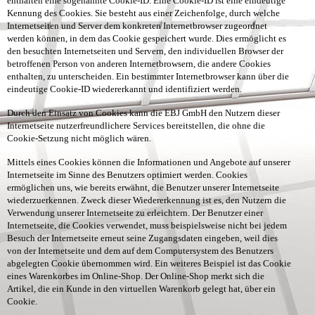
enthalten eine sogenannte Cookie-ID. Eine Cookie-ID ist eine eindeutige
Kennung des Cookies. Sie besteht aus einer Zeichenfolge, durch welche
Internetseiten und Server dem konkreten Internetbrowser zugeordnet
werden können, in dem das Cookie gespeichert wurde. Dies ermöglicht es
den besuchten Internetseiten und Servern, den individuellen Browser der
betroffenen Person von anderen Internetbrowsern, die andere Cookies
enthalten, zu unterscheiden. Ein bestimmter Internetbrowser kann über die
eindeutige Cookie-ID wiedererkannt und identifiziert werden.
Durch den Einsatz von Cookies kann die EBJ GmbH den Nutzern dieser
Internetseite nutzerfreundlichere Services bereitstellen, die ohne die
Cookie-Setzung nicht möglich wären.
Mittels eines Cookies können die Informationen und Angebote auf unserer
Internetseite im Sinne des Benutzers optimiert werden. Cookies
ermöglichen uns, wie bereits erwähnt, die Benutzer unserer Internetseite
wiederzuerkennen. Zweck dieser Wiedererkennung ist es, den Nutzern die
Verwendung unserer Internetseite zu erleichtern. Der Benutzer einer
Internetseite, die Cookies verwendet, muss beispielsweise nicht bei jedem
Besuch der Internetseite erneut seine Zugangsdaten eingeben, weil dies
von der Internetseite und dem auf dem Computersystem des Benutzers
abgelegten Cookie übernommen wird. Ein weiteres Beispiel ist das Cookie
eines Warenkorbes im Online-Shop. Der Online-Shop merkt sich die
Artikel, die ein Kunde in den virtuellen Warenkorb gelegt hat, über ein
Cookie.