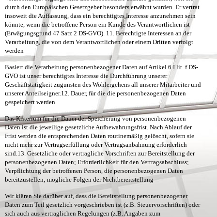
durch den Europäischen Gesetzgeber besonders erwähnt wurden. Er vertrat
insoweit die Auffassung, dass ein berechtigtes Interesse anzunehmen sein
könnte, wenn die betroffene Person ein Kunde des Verantwortlichen ist
(Erwägungsgrund 47 Satz 2 DS-GVO).
11. Berechtigte Interessen an der
Verarbeitung, die von dem Verantwortlichen oder einem Dritten verfolgt
werden
Basiert die Verarbeitung personenbezogener Daten auf Artikel 6 I lit. f DS-
GVO ist unser berechtigtes Interesse die Durchführung unserer
Geschäftstätigkeit zugunsten des Wohlergehens all unserer Mitarbeiter und
unserer Anteilseigner.
12. Dauer, für die die personenbezogenen Daten
gespeichert werden
Das Kriterium für die Dauer der Speicherung von personenbezogenen
Daten ist die jeweilige gesetzliche Aufbewahrungsfrist. Nach Ablauf der
Frist werden die entsprechenden Daten routinemäßig gelöscht, sofern sie
nicht mehr zur Vertragserfüllung oder Vertragsanbahnung erforderlich
sind.
13. Gesetzliche oder vertragliche Vorschriften zur Bereitstellung der
personenbezogenen Daten; Erforderlichkeit für den Vertragsabschluss;
Verpflichtung der betroffenen Person, die personenbezogenen Daten
bereitzustellen; mögliche Folgen der Nichtbereitstellung
Wir klären Sie darüber auf, dass die Bereitstellung personenbezogener
Daten zum Teil gesetzlich vorgeschrieben ist (z.B. Steuervorschriften) oder
sich auch aus vertraglichen Regelungen (z.B. Angaben zum