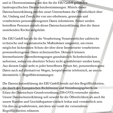
und in Übereinstimmung mit den für die EBJ GmbH geltenden
landesspezifischen Datenschutzbestimmungen. Mittels dieser
Datenschutzerklärung möchte unser Unternehmen die Öffentlichkeit über
Art, Umfang und Zweck der von uns erhobenen, genutzten und
verarbeiteten personenbezogenen Daten informieren. Ferner werden
betroffene Personen mittels dieser Datenschutzerklärung über die ihnen
zustehenden Rechte aufgeklärt.
Die EBJ GmbH hat als für die Verarbeitung Verantwortlicher zahlreiche
technische und organisatorische Maßnahmen umgesetzt, um einen
möglichst lückenlosen Schutz der über diese Internetseite verarbeiteten
personenbezogenen Daten sicherzustellen. Dennoch können
Internetbasierte Datenübertragungen grundsätzlich Sicherheitslücken
aufweisen, sodass ein absoluter Schutz nicht gewährleistet werden kann.
Aus diesem Grund steht es jeder betroffenen Person frei, personenbezogene
Daten auch auf alternativen Wegen, beispielsweise telefonisch, an uns zu
übermitteln.
1. Begriffsbestimmungen
Die Datenschutzerklärung der EBJ GmbH beruht auf den Begrifflichkeiten,
die durch den Europäischen Richtlinien- und Verordnungsgeber beim
Erlass der Datenschutz-Grundverordnung (DS-GVO) verwendet wurden.
Unsere Datenschutzerklärung soll sowohl für die Öffentlichkeit als auch für
unsere Kunden und Geschäftspartner einfach lesbar und verständlich sein.
Um dies zu gewährleisten, möchten wir vorab die verwendeten
Begrifflichkeiten erläutern.