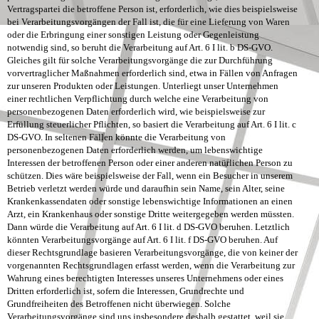
Vertragspartei die betroffene Person ist, erforderlich, wie dies beispielsweise
bei Verarbeitungsvorgängen der Fall ist, die für eine Lieferung von Waren
oder die Erbringung einer sonstigen Leistung oder Gegenleistung
notwendig sind, so beruht die Verarbeitung auf Art. 6 I lit. b DS-GVO.
Gleiches gilt für solche Verarbeitungsvorgänge die zur Durchführung
vorvertraglicher Maßnahmen erforderlich sind, etwa in Fällen von Anfragen
zur unseren Produkten oder Leistungen. Unterliegt unser Unternehmen
einer rechtlichen Verpflichtung durch welche eine Verarbeitung von
personenbezogenen Daten erforderlich wird, wie beispielsweise zur
Erfüllung steuerlicher Pflichten, so basiert die Verarbeitung auf Art. 6 I lit. c
DS-GVO. In seltenen Fällen könnte die Verarbeitung von
personenbezogenen Daten erforderlich werden, um lebenswichtige
Interessen der betroffenen Person oder einer anderen natürlichen Person zu
schützen. Dies wäre beispielsweise der Fall, wenn ein Besucher in unserem
Betrieb verletzt werden würde und daraufhin sein Name, sein Alter, seine
Krankenkassendaten oder sonstige lebenswichtige Informationen an einen
Arzt, ein Krankenhaus oder sonstige Dritte weitergegeben werden müssten.
Dann würde die Verarbeitung auf Art. 6 I lit. d DS-GVO beruhen. Letztlich
könnten Verarbeitungsvorgänge auf Art. 6 I lit. f DS-GVO beruhen. Auf
dieser Rechtsgrundlage basieren Verarbeitungsvorgänge, die von keiner der
vorgenannten Rechtsgrundlagen erfasst werden, wenn die Verarbeitung zur
Wahrung eines berechtigten Interesses unseres Unternehmens oder eines
Dritten erforderlich ist, sofern die Interessen, Grundrechte und
Grundfreiheiten des Betroffenen nicht überwiegen. Solche
Verarbeitungsvorgänge sind uns insbesondere deshalb gestattet, weil sie