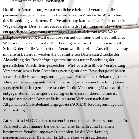
betroffenen Person überwiegen.
Der für die Verarbeitung Verantwortliche erhebt und verarbeitet die
personenbezogenen Daten von Bewerbern zum Zwecke der Abwicklung
des Bewerbungsverfahrens. Die Verarbeitung kann auch auf elektronischem
Wege erfolgen. Dies ist insbesondere dann der Fall, wenn ein Bewerber
entsprechende Bewerbungsunterlagen auf dem elektronischen Wege,
beispielsweise per E-Mail oder über ein auf der Internetseite befindliches
Webformular, an den für die Verarbeitung Verantwortlichen übermittelt.
Schließt der für die Verarbeitung Verantwortliche einen Anstellungsvertrag
mit einem Bewerber, werden die übermittelten Daten zum Zwecke der
Abwicklung des Beschäftigungsverhältnisses unter Beachtung der
gesetzlichen Vorschriften gespeichert. Wird von dem für die Verarbeitung
Verantwortlichen kein Anstellungsvertrag mit dem Bewerber geschlossen,
so werden die Bewerbungsunterlagen zwei Monate nach Bekanntgabe der
Absageentscheidung automatisch gelöscht, sofern einer Löschung keine
sonstigen berechtigten Interessen des für die Verarbeitung Verantwortlichen
entgegenstehen. Sonstiges berechtigtes Interesse in diesem Sinne ist
beispielsweise eine Beweispflicht in einem Verfahren nach dem
Allgemeinen Gleichbehandlungsgesetz (AGG).
10. Rechtsgrundlage der
Verarbeitung
Art. 6 I lit. a DS-GVO dient unserem Unternehmen als Rechtsgrundlage für
Verarbeitungsvorgänge, bei denen wir eine Einwilligung für einen
bestimmten Verarbeitungszweck einholen. Ist die Verarbeitung
personenbezogener Daten zur Erfüllung eines Vertrags, dessen