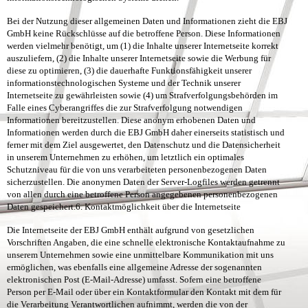
Bei der Nutzung dieser allgemeinen Daten und Informationen zieht die EBJ
GmbH keine Rückschlüsse auf die betroffene Person. Diese Informationen
werden vielmehr benötigt, um (1) die Inhalte unserer Internetseite korrekt
auszuliefern, (2) die Inhalte unserer Internetseite sowie die Werbung für
diese zu optimieren, (3) die dauerhafte Funktionsfähigkeit unserer
informationstechnologischen Systeme und der Technik unserer
Internetseite zu gewährleisten sowie (4) um Strafverfolgungsbehörden im
Falle eines Cyberangriffes die zur Strafverfolgung notwendigen
Informationen bereitzustellen. Diese anonym erhobenen Daten und
Informationen werden durch die EBJ GmbH daher einerseits statistisch und
ferner mit dem Ziel ausgewertet, den Datenschutz und die Datensicherheit
in unserem Unternehmen zu erhöhen, um letztlich ein optimales
Schutzniveau für die von uns verarbeiteten personenbezogenen Daten
sicherzustellen. Die anonymen Daten der Server-Logfiles werden getrennt
von allen durch eine betroffene Person angegebenen personenbezogenen
Daten gespeichert.
6. Kontaktmöglichkeit über die Internetseite
Die Internetseite der EBJ GmbH enthält aufgrund von gesetzlichen
Vorschriften Angaben, die eine schnelle elektronische Kontaktaufnahme zu
unserem Unternehmen sowie eine unmittelbare Kommunikation mit uns
ermöglichen, was ebenfalls eine allgemeine Adresse der sogenannten
elektronischen Post (E-Mail-Adresse) umfasst. Sofern eine betroffene
Person per E-Mail oder über ein Kontaktformular den Kontakt mit dem für
die Verarbeitung Verantwortlichen aufnimmt, werden die von der