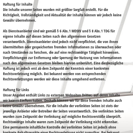
Haftung für Inhalte
Die Inhalte unserer Seiten wurden mit größter Sorgfalt erstellt. Für die
Richtigkeit, Vollständigkeit und Aktualität der Inhalte können wir jedoch keine
Gewähr übernehmen.
Als Diensteanbieter sind wir gemäß § 6 Abs.1 MDStV und § 8 Abs.1 TDG für
eigene Inhalte auf diesen Seiten nach den allgemeinen Gesetzen
verantwortlich. Diensteanbieter sind jedoch nicht verpflichtet, die von ihnen
übermittelten oder gespeicherten fremden Informationen zu überwachen oder
nach Umständen zu forschen, die auf eine rechtswidrige Tätigkeit hinweisen.
Verpflichtungen zur Entfernung oder Sperrung der Nutzung von Informationen
nach den allgemeinen Gesetzen bleiben hiervon unberührt. Eine diesbezügliche
Haftung ist jedoch erst ab dem Zeitpunkt der Kenntnis einer konkreten
Rechtsverletzung möglich. Bei bekannt werden von entsprechenden
Rechtsverletzungen werden wir diese Inhalte umgehend entfernen.
Haftung für Links
Unser Angebot enthält Links zu externen Webseiten Dritter, auf deren Inhalte
wir keinen Einfluss haben. Deshalb können wir für diese fremden Inhalte auch
keine Gewähr übernehmen. Für die Inhalte der verlinkten Seiten ist stets der
jeweilige Anbieter oder Betreiber der Seiten verantwortlich. Die verlinkten Seiten
wurden zum Zeitpunkt der Verlinkung auf mögliche Rechtsverstöße überprüft.
Rechtswidrige Inhalte waren zum Zeitpunkt der Verlinkung nicht erkennbar.
Eine permanente inhaltliche Kontrolle der verlinkten Seiten ist jedoch ohne
konkrete Anhaltspunkte einer Rechtsverletzung nicht zumutbar. Bei bekannt